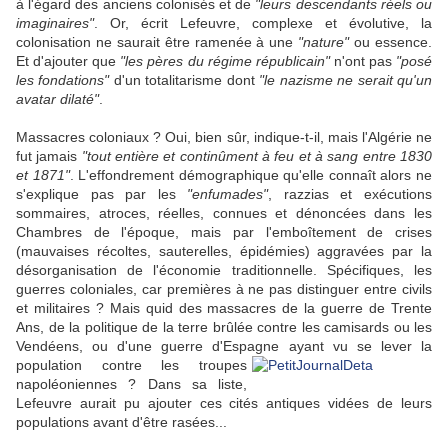
à l'égard des anciens colonisés et de
"leurs descendants réels ou
imaginaires"
. Or, écrit Lefeuvre, complexe et évolutive, la
colonisation ne saurait être ramenée à une
"nature"
ou essence.
Et d'ajouter que
"les pères du régime républicain"
n'ont pas
"posé
les fondations"
d'un totalitarisme dont
"le nazisme ne serait qu'un
avatar dilaté"
.
Massacres coloniaux ? Oui, bien sûr, indique-t-il, mais l'Algérie ne
fut jamais
"tout entière et continûment à feu et à sang entre 1830
et 1871"
. L'effondrement démographique qu'elle connaît alors ne
s'explique pas par les
"enfumades"
, razzias et exécutions
sommaires, atroces, réelles, connues et dénoncées dans les
Chambres de l'époque, mais par l'emboîtement de crises
(mauvaises récoltes, sauterelles, épidémies) aggravées par la
désorganisation de l'économie traditionnelle. Spécifiques, les
guerres coloniales, car premières à ne pas distinguer entre civils
et militaires ? Mais quid des massacres de la guerre de Trente
Ans, de la politique de la terre brûlée contre les camisards ou les
Vendéens, ou d'une guerre d'Espagne
ayant vu se lever la
population contre les troupes
napoléoniennes ? Dans sa liste,
Lefeuvre aurait pu ajouter ces cités antiques vidées de leurs
populations avant d'être rasées...