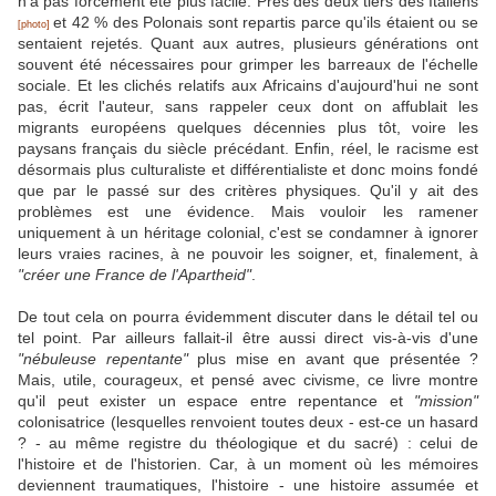
n'a pas forcément été plus facile. Près des deux tiers des Italiens
et 42 % des Polonais sont repartis parce qu'ils étaient ou se
[photo]
sentaient rejetés. Quant aux autres, plusieurs générations ont
souvent été nécessaires pour grimper les barreaux de l'échelle
sociale. Et les clichés relatifs aux Africains d'aujourd'hui ne sont
pas, écrit l'auteur, sans rappeler ceux dont on affublait les
migrants européens quelques décennies plus tôt, voire les
paysans français du siècle précédant. Enfin, réel, le racisme est
désormais plus culturaliste et différentialiste et donc moins fondé
que par le passé sur des critères physiques. Qu'il y ait des
problèmes est une évidence. Mais vouloir les ramener
uniquement à un héritage colonial, c'est se condamner à ignorer
leurs vraies racines, à ne pouvoir les soigner, et, finalement, à
"créer une France de l'Apartheid"
.
De tout cela on pourra évidemment discuter dans le détail tel ou
tel point. Par ailleurs fallait-il être aussi direct vis-à-vis d'une
"nébuleuse repentante"
plus mise en avant que présentée ?
Mais, utile, courageux, et pensé avec civisme, ce livre montre
qu'il peut exister un espace entre repentance et
"mission"
colonisatrice (lesquelles renvoient toutes deux - est-ce un hasard
? - au même registre du théologique et du sacré) : celui de
l'histoire et de l'historien. Car, à un moment où les mémoires
deviennent traumatiques, l'histoire - une histoire assumée et