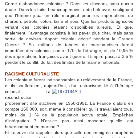
Corne d'abondance coloniale ? Dans les discours, sans aucun
doute. Dans les faits, beaucoup moins, note Lefeuvre, soulignant
que l'Empire joua un rôle marginal pour les importations de
charbon, pétrole, coton, laine et soie. Que les produits agricoles
venant des colonies étaient disponibles ailleurs. Et que,
finalement, l'avantage consista à les payer plus cher, mais sans
sortie de devises. Apport colonial décisif pendant la Grande
Guerre ? Six millions de tonnes de marchandises furent
importées des colonies, contre 170 de l'étranger, et, de 10,95 %
des importations françaises avant guerre, l'Empire passa à 3,5 %
pendant le conflit, du fait des limites de la marine nationale.
RACISME CULTURALISTE
Les coloniaux furent indispensables au relèvement de la France,
et ils souffriraient, aujourd'hui, d'un
ostracisme lié à l'héritage
colonial. La
reconstruction
proprement dite s'achève en 1950-1951. La France d'alors en
compte 160 000, soit, même à considérer qu'ils travaillaient tous,
moins de 1 % de la population active totale. Empêchés
d'intégration ? N'est-ce pas ainsi masquer qu'elle est
heureusement en marche ?
Et Lefeuvre de rappeler alors que celle des immigrés européens