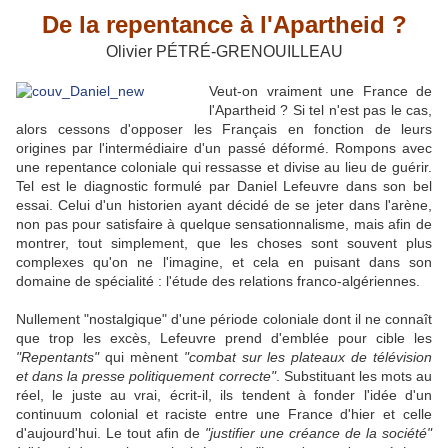
De la repentance à l'Apartheid ?
Olivier PÉTRÉ-GRENOUILLEAU
Veut-on vraiment une France de
l'Apartheid ? Si tel n'est pas le cas,
alors cessons d'opposer les Français en fonction de leurs
origines par l'intermédiaire d'un passé déformé. Rompons avec
une repentance coloniale qui ressasse et divise au lieu de guérir.
Tel est le diagnostic formulé par Daniel Lefeuvre dans son bel
essai. Celui d'un historien ayant décidé de se jeter dans l'arène,
non pas pour satisfaire à quelque sensationnalisme, mais afin de
montrer, tout simplement, que les choses sont souvent plus
complexes qu'on ne l'imagine, et cela en puisant dans son
domaine de spécialité : l'étude des relations franco-algériennes.
Nullement "nostalgique" d'une période coloniale dont il ne connaît
que trop les excès, Lefeuvre prend d'emblée pour cible les
"Repentants"
qui mènent
"combat sur les plateaux de télévision
et dans la presse politiquement correcte"
. Substituant les mots au
réel, le juste au vrai, écrit-il, ils tendent à fonder l'idée d'un
continuum colonial et raciste entre une France d'hier et celle
d'aujourd'hui. Le tout afin de
"justifier une créance de la société"