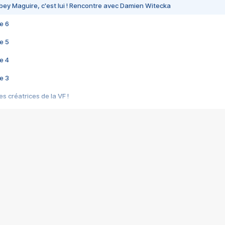
bey Maguire, c'est lui ! Rencontre avec Damien Witecka
e 6
e 5
e 4
e 3
s créatrices de la VF !
e 2
e 1
e Mektoub My Love arrive enfin ! Rencontre avec Shaïn Boumedine et Sal
i : après Toni en famille
elle réalise le bouleversant Dites lui que je l'aime
ais ! Rencontre autour de Vie privée de Rebecca Zlotowski
 de Marguerite, Grave... Rencontre avec Ella Rumpf