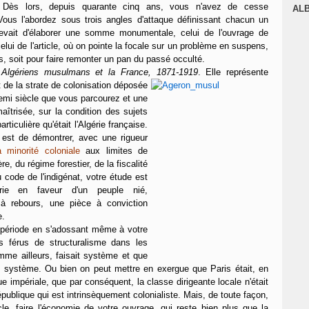
Dès lors, depuis quarante cinq ans, vous n'avez de cesse
J
AL
. Vous l'abordez sous trois angles d'attaque définissant chacun un
devait d'élaborer une somme monumentale, celui de l'ouvrage de
lui de l'article, où on pointe la focale sur un problème en suspens,
, soit pour faire remonter un pan du passé occulté.
Algériens musulmans et la France, 1871-1919
. Elle représente
it de la strate de colonisation déposée
emi siècle que vous parcourez et une
aîtrisée, sur la condition des sujets
ticulière qu'était l'Algérie française.
est de démontrer, avec une rigueur
 minorité coloniale
aux limites de
ière, du régime forestier, de la fiscalité
code de l'indigénat, votre étude est
rie en faveur d'un peuple nié,
 à rebours, une pièce à conviction
e.
e période en s'adossant même à votre
s férus de structuralisme dans les
mme ailleurs, faisait système et que
 système. Ou bien on peut mettre en exergue que Paris était, en
ue impériale, que par conséquent, la classe dirigeante locale n'était
épublique qui est intrinsèquement colonialiste. Mais, de toute façon,
ècle, faire l'économie de votre ouvrage, qui reste bien plus que la