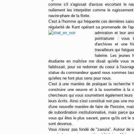
comme s'il s'agissait d'avisos escortant le na
nullement les interpréter comme le rugissement 
navire-phare de la flotte.
C'est à l'homme qui fréquente ces dernières sais
régularité de Kant opérant sa promenade de l'ap
admiration et leur am
poirtraiturer : vous
d'archives et une fr
travailleurs qui fatigu
haleine. Les jeunes h
étudiante en maîtrise me disait qu'elle vous re
faiblissait, pour se redonner du coeur à l'ouvra
statue du commandeur quand nous sommes tarabu
qu'elles ne font plus sens pour nous.
C'est à une manière de pratiquer la recherche h
construire une oeuvre et à la soumettre à la c
chercheurs qui vous soumettent également leurs t
leurs écrits. Ainsi s'est constitué non pas une 
d'une nouvelle manière de faire de l'histoire, ma
de subordination institutionnalisé, mais parce qu
vous qui êtes le plus savant, parce qu'ils ont le 
sont devenus.
Vous n'avez pas fondé de "zaouïa". Autour de 