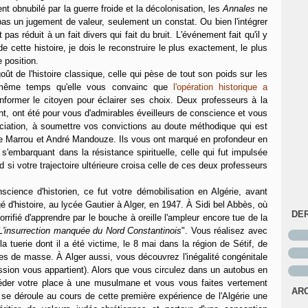
t obnubilé par la guerre froide et la décolonisation, les
Annales
ne
as un jugement de valeur, seulement un constat. Ou bien l'intégrer
pas réduit à un fait divers qui fait du bruit. L'événement fait qu'il y
 de cette histoire, je dois le reconstruire le plus exactement, le plus
 position.
 de l'histoire classique, celle qui pèse de tout son poids sur les
même temps qu'elle vous convainc que
l'opération historique a
nformer le citoyen pour éclairer ses choix. Deux professeurs à la
nt, ont été pour vous d'admirables éveilleurs de conscience et vous
nciation, à soumettre vos convictions au doute méthodique qui est
énée Marrou et André Mandouze. Ils vous ont marqué en profondeur en
s'embarquant dans la résistance spirituelle, celle qui fut impulsée
d si votre trajectoire ultérieure croisa celle de ces deux professeurs
ience d'historien, ce fut votre démobilisation en Algérie, avant
é d'histoire, au lycée Gautier à Alger, en 1947. À Sidi bel Abbès, où
DE
rrifié d'apprendre par le bouche à oreille l'ampleur encore tue de la
L'insurrection manquée du Nord Constantinois
". Vous réalisez avec
 la tuerie dont il a été victime, le 8 mai dans la région de Sétif, de
es de masse. À Alger aussi, vous découvrez l'inégalité congénitale
ession vous appartient). Alors que vous circulez dans un autobus en
céder votre place à une musulmane et vous vous faites vertement
AR
t, se déroule au cours de cette première expérience de l'Algérie une