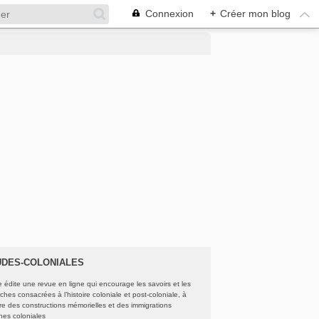
Connexion
+
Créer mon blog
UDES-COLONIALES
e édite une revue en ligne qui encourage les savoirs et les
ches consacrées à l’histoire coloniale et post-coloniale, à
oire des constructions mémorielles et des immigrations
ines coloniales