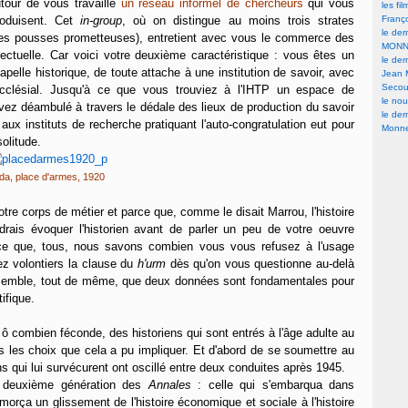
tour de vous travaille
un réseau informel de chercheurs
qui vous
les fi
roduisent. Cet
in-group
, où on distingue au moins trois strates
Franç
le der
unes pousses prometteuses), entretient avec vous le commerce des
MONN
lectuelle. Car voici votre deuxième caractéristique : vous êtes un
le der
apelle historique, de toute attache à une institution de savoir, avec
Jean 
Secour
ecclésial. Jusqu'à ce que vous trouviez à l'IHTP un espace de
le nou
avez déambulé à travers le dédale des lieux de production du savoir
le der
aux instituts de recherche pratiquant l'auto-congratulation eut pour
Monne
solitude.
lda, place d'armes, 1920
re corps de métier et parce que, comme le disait Marrou, l'histoire
oudrais évoquer l'historien avant de parler un peu de votre oeuvre
rce que, tous, nous savons combien vous vous refusez à l'usage
uez volontiers la clause du
h'urm
dès qu'on vous questionne au-delà
me semble, tout de même, que deux données sont fondamentales pour
ifique.
 ô combien féconde, des historiens qui sont entrés à l'âge adulte au
les choix que cela a pu impliquer. Et d'abord de se soumettre au
ns qui lui survécurent ont oscillé entre deux conduites après 1945.
a deuxième génération des
Annales
: celle qui s'embarqua dans
amorça un glissement de l'histoire économique et sociale à l'histoire