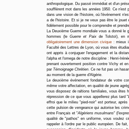
anthropologique. Du passé immédiat et d'un présen
soufflèrent mot dans les années 1950. Ce n'est p
dans une vision de l'histoire, où l'événement n'est 
a de l'histoire. Et si je ne veux pas être le jouet
fidèlement possible pour le comprendre et prendre
La Deuxième Guerre mondiale vous a donné le goût
hommes (le
Guerre et Paix
de Tolstoï), en 
obligatoirement une dimension civique
: mieux i
Faculté des Lettres de Lyon, où vous êtes étudia
ont appris à conjuguer l'engagement et la dista
l'alpha et l'omega de notre discipline : Henri-Ir
prenant ouvertement position contre Vichy et en 
par
Témoignage Chrétien
. Ce ne fut pas un hasar
au moment de la guerre d'Algérie.
Le deuxième événement fondateur de votre consc
même votre affectation, en qualité de jeune agrég
vous disposez de raltions familiales, vous êtes ho
répression de ce que vous appellerez plus tard "
effroi que le milieu "pied-noir" est porteur, après
cette pulsion de vengeance qui autorise les crim
entre Français et "
Algériens musulmans
" (l'expr
qualité de "pathos" en uniforme, vous voulez 
rappeler à l'ordre par le public européen. De fai