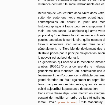
référence centrale : le socle indéracinable des ét
Beaucoup de vos lecteurs découvrent dans votre t
suite, de sorte que votre œuvre scientifique
contemporains qui seront le jouet des més
historiographique à l'autre pour se cramponner 
mais une assurance. La certitude qui arme votre 
propre et qu'une démarche citoyenne ou militante p
peuples accèdent à leur histoire, qu'ils cessent 
travaux novateurs s'en réclament dans le 
généralement, le Tiers-Monde deviennent des pla
l'histoire portée par le principe d'explication s
le pouvoir est au bout du fusil.
La génération qui accède à la recherche historiq
années 1960-1970 et à comprendre le mélange 
gauchisme tiers-mondiste, qui conféraient une e
l'événement : en l'occurrence la débâcle des em
grand historien qui était également un esprit l
leurs marques encore hésitantes, quand ils subi
oublié aujourd'hui la puissance de séduction.
Dans votre thèse déjà, vous mettez en exergue l
essayé de modifier un ordre de la cité qu'ils j
Ismaïl Urbain
, Émile Masqueray, 
[photo ci-contre]