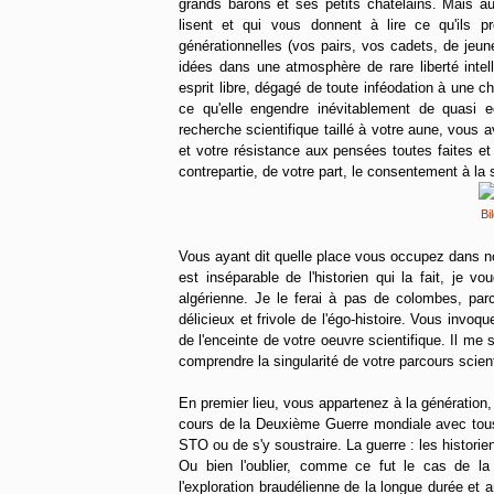
grands barons et ses petits châtelains. Mais au
lisent et qui vous donnent à lire ce qu'ils p
générationnelles (vos pairs, vos cadets, de je
idées dans une atmosphère de rare liberté intel
esprit libre, dégagé de toute inféodation à une ch
ce qu'elle engendre inévitablement de quasi 
recherche scientifique taillé à votre aune, vous 
et votre résistance aux pensées toutes faites et 
contrepartie, de votre part, le consentement à la 
Bi
Vous ayant dit quelle place vous occupez dans not
est inséparable de l'historien qui la fait, je v
algérienne. Je le ferai à pas de colombes, pa
délicieux et frivole de l'égo-histoire. Vous invoq
de l'enceinte de votre oeuvre scientifique. Il 
comprendre la singularité de votre parcours scient
En premier lieu, vous appartenez à la génération,
cours de la Deuxième Guerre mondiale avec tous 
STO ou de s'y soustraire. La guerre : les historie
Ou bien l'oublier, comme ce fut le cas de l
l'exploration braudélienne de la longue durée et 