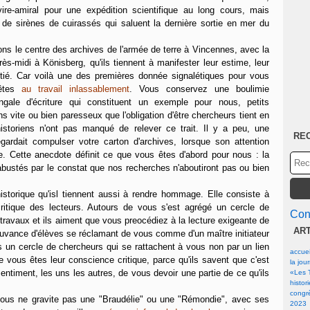
vire-amiral pour une expédition scientifique au long cours, mais
de sirènes de cuirassés qui saluent la dernière sortie en mer du
ons le centre des archives de l'armée de terre à Vincennes, avec la
rès-midi à Könisberg, qu'ils tiennent à manifester
leur estime, leur
itié. Car voilà une des premières donnée signalétiques pour vous
 êtes
au travail inlassablement
. Vous conservez une boulimie
ingale d'écriture qui constituent un exemple pour nous, petits
ons vite ou bien paresseux que l'obligation d'être chercheurs tient en
istoriens n'ont pas manqué de relever ce trait. Il y a peu, une
RE
gardait compulser votre carton d'archives, lorsque son attention
ge. Cette anecdote définit ce que vous êtes d'abord pour nous : la
stés par le constat que nos recherches n'aboutiront pas ou bien
istorique qu'isl tiennent aussi à rendre hommage. Elle consiste à
ritique des lecteurs. Autours de vous s'est agrégé un cercle de
Cont
ravaux et ils aiment que vous preocédiez à la lecture exigeante de
AR
mouvance d'élèves se réclamant de vous comme d'un maître initiateur
is un cercle de chercheurs qui se rattachent à vous non par un lien
accuei
e vous êtes leur conscience critique, parce qu'ils savent que c'est
la jou
sentiment, les uns les autres, de vous devoir une partie de ce qu'ils
«Les T
histor
congrè
vous ne gravite pas une "Braudélie" ou une "Rémondie", avec ses
2023