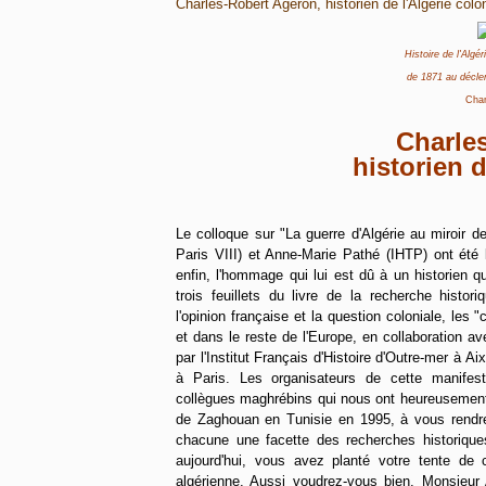
Charles-Robert Ageron, historien de l'Algérie colon
Histoire de l'Algé
de 1871
au décle
Char
Charle
historien d
Le colloque sur "La guerre d'Algérie au miroir d
Paris VIII) et Anne-Marie Pathé (IHTP) ont été l
enfin, l'hommage qui lui est dû à un historien
trois feuillets du livre de la recherche histor
l'opinion française et la question coloniale, les
et dans le reste de l'Europe, en collaboration 
par l'Institut Français d'Histoire d'Outre-mer à Ai
à Paris. Les organisateurs de cette manife
collègues maghrébins qui nous ont heureusement 
de Zaghouan en Tunisie en 1995, à vous rendre
chacune une facette des recherches historiques
aujourd'hui, vous avez planté votre tente de
algérienne. Aussi voudrez-vous bien, Monsieur