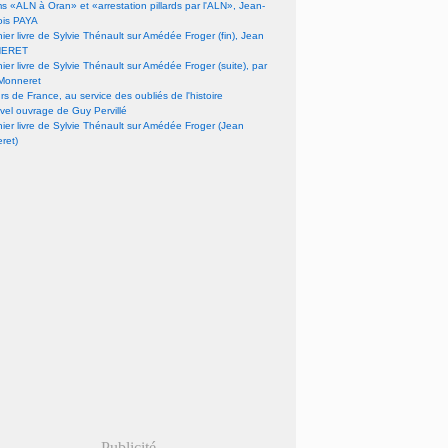
lms «ALN à Oran» et «arrestation pillards par l'ALN», Jean-
ois PAYA
nier livre de Sylvie Thénault sur Amédée Froger (fin), Jean
ERET
nier livre de Sylvie Thénault sur Amédée Froger (suite), par
Monneret
s de France, au service des oubliés de l'histoire
vel ouvrage de Guy Pervillé
nier livre de Sylvie Thénault sur Amédée Froger (Jean
ret)
Publicité