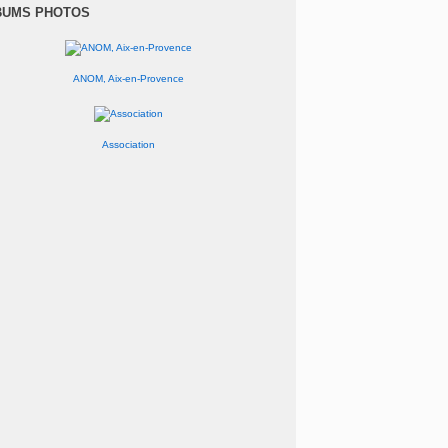
anvier
(1)
BUMS PHOTOS
ANOM, Aix-en-Provence
Association