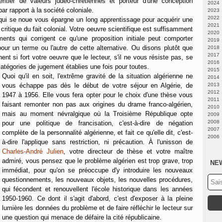
itier de valeurs judéo-chrétiennes et porteur d'une conception
2024
par rapport à la société coloniale.
2023
Fé
2022
N
 qui se noue vous épargne un long apprentissage pour acquérir une
2021
A
Ju
ritique du fait colonial. Votre oeuvre scientifique est suffisamment
2020
Fé
Fé
D
nts qui corrigent ce qu'une proposition initiale peut comporter
2019
J
N
D
pour un terme ou l'autre de cette alternative. Ou disons plutôt que
2018
J
N
D
2017
M
O
O
D
nnent si fort votre oeuvre que le lecteur, s'il ne vous résiste pas, se
2016
Av
S
S
N
D
 catégories de jugement établies une fois pour toutes.
2015
M
A
A
O
O
D
Quoi qu'il en soit, l'extrême gravité de la situation algérienne ne
2014
Fé
Ju
Ju
S
S
O
A
vous échappe pas dès le début de votre séjour en Algérie, de
2013
J
J
J
A
A
S
Ju
D
2012
M
M
Ju
Ju
A
M
N
D
1947 à 1956. Elle vous fera opter pour le choix d'une thèse vous
2011
Av
Av
J
J
Fé
O
N
D
faisant remonter non pas aux origines du drame franco-algérien,
2010
M
M
M
M
J
A
A
N
D
mais au moment névralgique où la Troisième République opte
2009
J
J
M
Ju
Ju
O
N
D
2008
Fé
Av
J
S
O
N
N
pour une politique de francisation, c'est-à-dire de négation
2007
J
Fé
Av
A
S
O
O
D
complète de la personnalité algérienne, et fait ce qu'elle dit, c'est-
2006
J
M
Ju
A
S
S
N
D
à-dire l'applique sans restriction, ni précaution. À l'unisson de
Fé
J
Ju
A
Ju
O
N
D
Charles-André Julien
, votre directeur de thèse et votre maître
J
M
J
J
M
S
O
N
Av
M
M
Av
A
S
O
admiré, vous pensez que le problème algérien est trop grave, trop
NE
M
Av
Av
M
Ju
A
S
immédiat, pour qu'on se préoccupe d'y introduire les nouveaux
Fé
M
Fé
J
Ju
A
questionnements, les nouveaux objets, les nouvelles procédures,
J
Fé
J
M
J
Ju
qui fécondent et renouvellent l'école historique dans les années
J
Av
M
J
M
Av
M
1950-1960. Ce dont il s'agit d'abord, c'est d'exposer à la pleine
Fé
M
Av
lumière les données du problème et de faire réfléchir le lecteur sur
J
Fé
M
une question qui menace de défaire la cité républicaine.
J
Fé