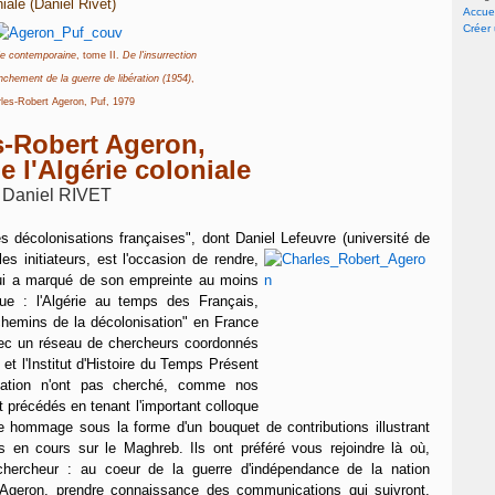
iale (Daniel Rivet)
Accuei
Créer
rie contemporaine
, tome II.
De l'insurrection
nchement de la guerre de libération (1954)
,
les-Robert Ageron, Puf, 1979
s-Robert Ageron,
e l'Algérie coloniale
Daniel RIVET
es décolonisations françaises", dont Daniel Lefeuvre
(université de
es initiateurs, est l'occasion de rendre,
 qui a marqué de son empreinte au moins
ique : l'Algérie au temps des Français,
 "chemins de la décolonisation" en France
avec un réseau de chercheurs coordonnés
x et l'Institut d'Histoire du Temps Présent
station n'ont pas cherché, comme nos
précédés en tenant l'important colloque
 hommage sous la forme d'un bouquet de contributions illustrant
 en cours sur le Maghreb. Ils ont préféré vous rejoindre là où,
 chercheur : au coeur de la guerre d'indépendance de la nation
 Ageron, prendre connaissance des communications qui suivront,