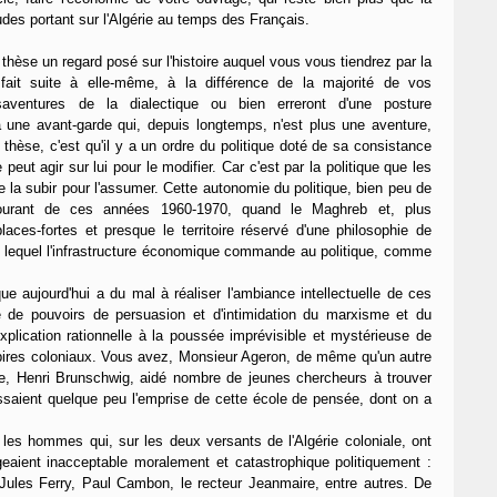
udes portant sur l'Algérie au temps des Français.
hèse un regard posé sur l'histoire auquel vous vous tiendrez par la
 fait suite à elle-même, à la différence de la majorité de vos
aventures de la dialectique ou bien erreront d'une posture
à une avant-garde qui, depuis longtemps, n'est plus une aventure,
thèse, c'est qu'il y a un ordre du politique doté de sa consistance
eut agir sur lui pour le modifier. Car c'est par la politique que les
de la subir pour l'assumer. Cette autonomie du politique, bien peu de
courant de ces années 1960-1970, quand le Maghreb et, plus
ces-fortes et presque le territoire réservé d'une philosophie de
elon lequel l'infrastructure économique commande au politique, comme
ue aujourd'hui a du mal à réaliser l'ambiance intellectuelle de ces
de pouvoirs de persuasion et d'intimidation du marxisme et du
xplication rationnelle à la poussée imprévisible et mystérieuse de
pires coloniaux. Vous avez, Monsieur Ageron, de même qu'un autre
ibre, Henri Brunschwig, aidé nombre de jeunes chercheurs à trouver
ssaient quelque peu l'emprise de cette école de pensée, dont on a
es hommes qui, sur les deux versants de l'Algérie coloniale, ont
ugeaient inacceptable moralement et catastrophique politiquement :
Jules Ferry, Paul Cambon, le recteur Jeanmaire, entre autres. De