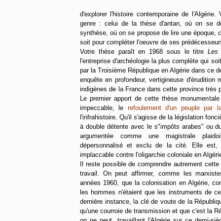
d'explorer l'histoire contemporaine de l'Algérie
genre : celui de la thèse d'antan, où on se 
synthèse, où on se propose de lire une époque, ce
soit pour compléter l'oeuvre de ses prédécesseurs
Votre thèse paraît en 1968 sous le titre
Les 
l'entreprise d'archéologie la plus complète qui so
par la Troisième République en Algérie dans ce d
enquête en profondeur, vertigineuse d'érudition m
indigènes de la France dans cette province très par
Le premier apport de cette thèse monumentale 
impeccable, le
refoulement d'un peuple par la
l'infrahistoire. Qu'il s'agisse de la législation fonc
à double détente avec le s"impôts arabes" ou du 
argumentée comme une magistrale plaidoi
dépersonnalisé et exclu de la cité. Elle est,
implaccable contre l'oligarchie coloniale en Algéri
Il reste possible de comprendre autrement cett
travail. On peut affirmer, comme les marxiste
années 1960, que la colonisation en Algérie, co
les hommes n'étaient que les instruments de ce
dernière instance, la clé de voute de la Républiq
qu'une courroie de transmission et que c'est la R
on ne peut, travaillant l'Algérie sur ce demi-si