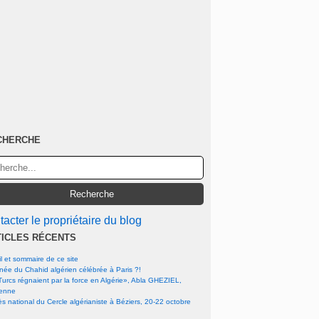
CHERCHE
acter le propriétaire du blog
TICLES RÉCENTS
l et sommaire de ce site
rnée du Chahid algérien célébrée à Paris ?!
urcs régnaient par la force en Algérie», Abla GHEZIEL,
ienne
s national du Cercle algérianiste à Béziers, 20-22 octobre