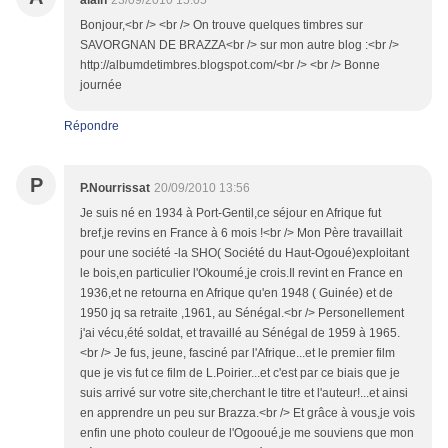
alain
23/09/2010 15:05
Bonjour,<br /> <br /> On trouve quelques timbres sur
SAVORGNAN DE BRAZZA<br /> sur mon autre blog :<br />
http://albumdetimbres.blogspot.com/<br /> <br /> Bonne
journée
Répondre
P
P.Nourrissat
20/09/2010 13:56
Je suis né en 1934 à Port-Gentil,ce séjour en Afrique fut
bref,je revins en France à 6 mois !<br /> Mon Père travaillait
pour une société -la SHO( Société du Haut-Ogoué)exploitant
le bois,en particulier l'Okoumé,je crois.Il revint en France en
1936,et ne retourna en Afrique qu'en 1948 ( Guinée) et de
1950 jq sa retraite ,1961, au Sénégal.<br /> Personellement
j'ai vécu,été soldat, et travaillé au Sénégal de 1959 à 1965.
<br /> Je fus, jeune, fasciné par l'Afrique...et le premier film
que je vis fut ce film de L.Poirier...et c'est par ce biais que je
suis arrivé sur votre site,cherchant le titre et l'auteur!...et ainsi
en apprendre un peu sur Brazza.<br /> Et grâce à vous,je vois
enfin une photo couleur de l'Ogooué,je me souviens que mon