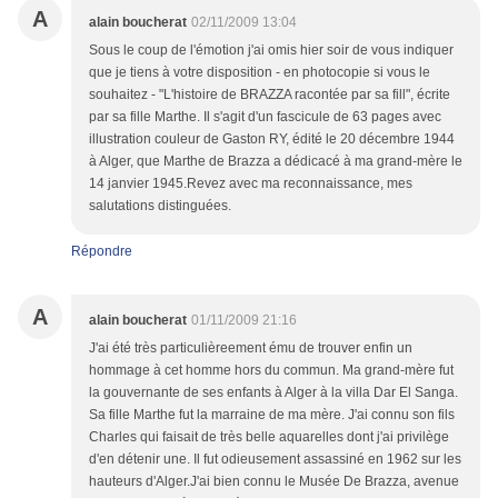
A
alain boucherat
02/11/2009 13:04
Sous le coup de l'émotion j'ai omis hier soir de vous indiquer
que je tiens à votre disposition - en photocopie si vous le
souhaitez - "L'histoire de BRAZZA racontée par sa fill", écrite
par sa fille Marthe. Il s'agit d'un fascicule de 63 pages avec
illustration couleur de Gaston RY, édité le 20 décembre 1944
à Alger, que Marthe de Brazza a dédicacé à ma grand-mère le
14 janvier 1945.Revez avec ma reconnaissance, mes
salutations distinguées.
Répondre
A
alain boucherat
01/11/2009 21:16
J'ai été très particulièreement ému de trouver enfin un
hommage à cet homme hors du commun. Ma grand-mère fut
la gouvernante de ses enfants à Alger à la villa Dar El Sanga.
Sa fille Marthe fut la marraine de ma mère. J'ai connu son fils
Charles qui faisait de très belle aquarelles dont j'ai privilège
d'en détenir une. Il fut odieusement assassiné en 1962 sur les
hauteurs d'Alger.J'ai bien connu le Musée De Brazza, avenue