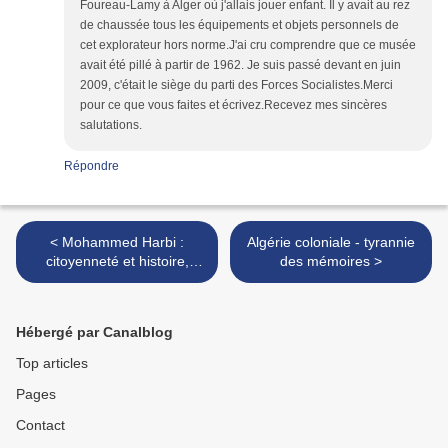
Foureau-Lamy à Alger où j'allais jouer enfant. Il y avait au rez
de chaussée tous les équipements et objets personnels de
cet explorateur hors norme.J'ai cru comprendre que ce musée
avait été pillé à partir de 1962. Je suis passé devant en juin
2009, c'était le siège du parti des Forces Socialistes.Merci
pour ce que vous faites et écrivez.Recevez mes sincères
salutations.
Répondre
< Mohammed Harbi :
Algérie coloniale - tyrannie
citoyenneté et histoire,
des mémoires >
national et universel
Hébergé par Canalblog
Top articles
Pages
Contact