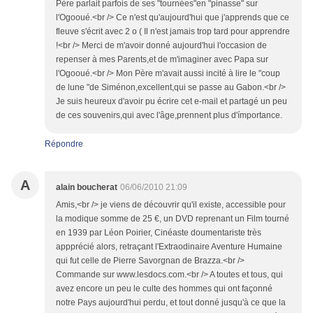
Père parlait parfois de ses "tournées"en "pinasse" sur
l'Ogooué.<br /> Ce n'est qu'aujourd'hui que j'apprends que ce
fleuve s'écrit avec 2 o ( Il n'est jamais trop tard pour apprendre
!<br /> Merci de m'avoir donné aujourd'hui l'occasion de
repenser à mes Parents,et de m'imaginer avec Papa sur
l'Ogooué.<br /> Mon Père m'avait aussi incité à lire le "coup
de lune "de Siménon,excellent,qui se passe au Gabon.<br />
Je suis heureux d'avoir pu écrire cet e-mail et partagé un peu
de ces souvenirs,qui avec l'âge,prennent plus d'ímportance.
Répondre
A
alain boucherat
06/06/2010 21:09
Amis,<br /> je viens de découvrir qu'il existe, accessible pour
la modique somme de 25 €, un DVD reprenant un Film tourné
en 1939 par Léon Poirier, Cinéaste doumentariste très
appprécié alors, retraçant l'Extraodinaire Aventure Humaine
qui fut celle de Pierre Savorgnan de Brazza.<br />
Commande sur www.lesdocs.com.<br /> A toutes et tous, qui
avez encore un peu le culte des hommes qui ont façonné
notre Pays aujourd'hui perdu, et tout donné jusqu'à ce que la