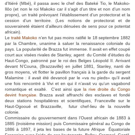
d’Itiéré (Mbé), il passa avec le chef des Bateké Tio, le Makoko-
Ilôo (et non le roi Makoko car il s’agit d’un titre et non d’un nom
propre), un traité prévoyant l’établissement d’un protectorat et la
cession d’un territoire. (Les notions de protectorat et de
souveraineté étaient d’ailleurs dénuées de sens pour ce potentat
africain).
Le
traité Makoko
n’en fut pas moins ratifié le 18 septembre 1882
par la Chambre, unanime à saluer la renaissance coloniale du
pays. La popularité de Brazza fut immense. Il avait en effet coupé
court aux visées rivales de Stanley, agent du Comité d’études du
Haut-Congo, patronné par le roi des Belges Léopold II. Arrivant
devant N’Couna, (Brazzaville) en juillet 1881, Stanley, nanti de
gros moyens, vit flotter le pavillon français à la garde du sergent
Malamine : il avait été devancé par le «va nu pieds» qu’il avait
une fois rencontré à Vivi et en qui il n’avait vu qu’un vagabond
romantique et exalté. C’est ainsi que
la rive droite du Congo
devint française
. Brazza avait affranchi des esclaves et fondé
deux stations hospitalières et scientifiques, Franceville sur le
Haut-Ogooué et Brazzaville, futur chef-lieu de la nouvelle
colonie.
Commissaire du gouvernement dans l’Ouest africain de 1883 à
1885 (troisième mission) puis Commissaire général au Congo de
1886 à 1897, il jeta les bases de la future Afrique Équatoriale