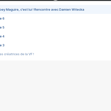
bey Maguire, c'est lui ! Rencontre avec Damien Witecka
e 6
e 5
e 4
e 3
s créatrices de la VF !
e 2
e 1
e Mektoub My Love arrive enfin ! Rencontre avec Shaïn Boumedine et Sal
i : après Toni en famille
elle réalise le bouleversant Dites lui que je l'aime
ais ! Rencontre autour de Vie privée de Rebecca Zlotowski