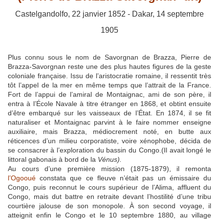
Castelgandolfo, 22 janvier 1852 - Dakar, 14 septembre
1905
Plus connu sous le nom de Savorgnan de Brazza, Pierre de
Brazza-Savorgnan reste une des plus hautes figures de la geste
coloniale française. Issu de l’aristocratie romaine, il ressentit très
tôt l’appel de la mer en même temps que l’attrait de la France.
Fort de l’appui de l’amiral de Montaignac, ami de son père, il
entra à l’École Navale à titre étranger en 1868, et obtint ensuite
d’être embarqué sur les vaisseaux de l’État. En 1874, il se fit
naturaliser et Montaignac parvint à le faire nommer enseigne
auxiliaire, mais Brazza, médiocrement noté, en butte aux
réticences d’un milieu corporatiste, voire xénophobe, décida de
se consacrer à l’exploration du bassin du Congo.(Il avait longé le
littoral gabonais à bord de la
Vénus
).
Au cours d’une première mission (1875-1879), il remonta
l’Ogooué
constata que ce fleuve n’était pas un émissaire du
Congo, puis reconnut le cours supérieur de l’Alima, affluent du
Congo, mais dut battre en retraite devant l’hostilité d’une tribu
courtière jalouse de son monopole. À son second voyage, il
atteignit enfin le Congo et le 10 septembre 1880, au village