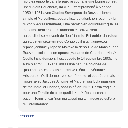
mort les emporte dans la paix, je souhaite une bonne soirée.
<br /> Alain Boucherat,<br /> qui s'est promené à Alger,de
1950 à 1961 avec Charles Savorgnan de Brazza, Homme
simple et Merveilleux, aquarelliste de talent,non reconnu.<br
/> <br /> Accessoirement, il me parait bien douloureux que les
lointains "héritiers" de Chambrun et Brazza veuillent
aujourd'hui se souvenir de "leur" famille. Et troubler dans leur
quiétude, en cette terre du Congo qu'il a tant aimée,où il
repose, comme y repose Makoko,la dépouille de Monsieur de
Brazza et celle de son épouse,Madame de Chambrun.<br />
Quelle triste dérision. Il est décédé le 14 septembre 1905, il y
aura bientôt ...105 ans, assassiné par une poignée de
"ploutocrates colonialistes". <br /> C'était un véritable
Aristocrate. Qu'il dorme avec son épouse, et peut-être, mais je
l'igore, avec Jacques,Antoine, et Marthe...qui fut la marraine
de ma Mère, et Charles, assassiné en 1962. Destin tragique
pour une Famille de cette qualité.<br /> Resqiescant in
pacem, Famille, car "non multa sed multum necesse est".<br
/> Cordialement.
Répondre