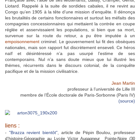
Française avec l’aide de ses lieutenants, Ballay, Crampel, Gentil,
Liotard. Rappelé à la suite de sordides cabales, il ne revint au
Congo qu’en 1905 à la tête d’une mission d’enquête. Il dénonça
les brutalités de certains fonctionnaires et surtout les méfaits des
compagnies concessionnaires qui mettaient la contrée en coupe
réglée et asservissaient les populations, si bien que sa mort,
survenue sur la route du retour, a pu être imputée à un
empoisonnement
criminel. Le gouvernement lui fit des obsèques
nationales, mais son rapport fut discrètement enseveli. Ce héros
naïf et désintéressé n’a pas usurpé l’estime de ses
contemporains. Nul n’a sans doute mieux que lui illustré les
thèmes, récurrents dans le discours colonial, de la conquête
pacifique et de la mission civilisatrice.
Jean Martin
professeur à l’université de Lille III
membre de l’École doctorale de Paris-Sorbonne (Paris IV)
(source)
liens :
-
"Brazza revient bientôt"
, article de Pépin Boulou, professeur
d'histoire
-Géographie au Lycée Victor Augagneur Pointe-Noire (30