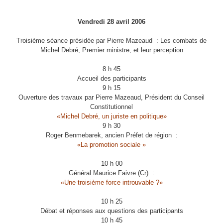
Vendredi 28 avril 2006
Troisième séance présidée par Pierre Mazeaud : Les combats de
Michel Debré, Premier ministre, et leur perception
8 h 45
Accueil des participants
9 h 15
Ouverture des travaux par Pierre Mazeaud, Président du
Conseil
Constitutionnel
«Michel Debré, un juriste en politique»
9 h 30
Roger Benmebarek, ancien Préfet de région :
«La promotion sociale »
10 h 00
Général Maurice Faivre (Cr) :
«Une troisième force introuvable ?»
10 h 25
Débat et réponses aux questions des participants
10 h 45