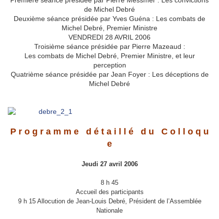
Première séance présidée par Pierre Messmer : Les convictions
de Michel Debré
Deuxième séance présidée par Yves Guéna : Les combats de
Michel Debré, Premier Ministre
VENDREDI 28 AVRIL 2006
Troisième séance présidée par Pierre Mazeaud :
Les combats de Michel Debré, Premier Ministre, et leur
perception
Quatrième séance présidée par Jean Foyer : Les déceptions de
Michel Debré
P r o g r a m m e d é t a i l l é d u C o l l o q u
e
Jeudi 27 avril 2006
8 h 45
Accueil des participants
9 h 15 Allocution de Jean-Louis Debré, Président de l’Assemblée
Nationale