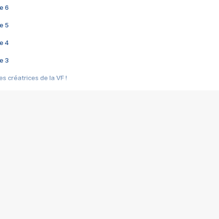
e 6
e 5
e 4
e 3
s créatrices de la VF !
e 2
e 1
e Mektoub My Love arrive enfin ! Rencontre avec Shaïn Boumedine et Sal
i : après Toni en famille
elle réalise le bouleversant Dites lui que je l'aime
ais ! Rencontre autour de Vie privée de Rebecca Zlotowski
 de Marguerite, Grave... Rencontre avec Ella Rumpf
 Les Rêveurs, un film intime sur la santé mentale